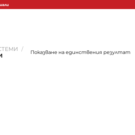
иали
СТЕМИ
/
Показване на единствения резултат
И