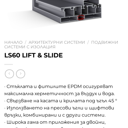
НАЧАЛО
/
АРХИТЕКТУРНИ СИСТЕМИ
/
ПОДВИЖНИ
СИСТЕМИ С ИЗОЛАЦИЯ
LS60 LIFT & SLIDE
· Стъклата и фитилите EPDM осигуряват
максимална херметичност за въздух и вода.
· Свързване на касата и крилата под ъгъл 45 °
· Използването на пресови ъгли и щифтови
връзки, комбинирани и с други системи.
· Широка гама от приложения за двойни,