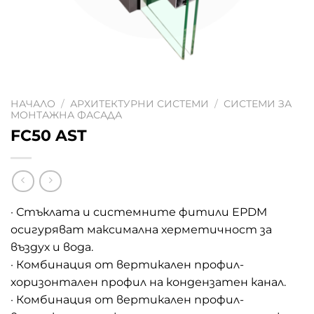
НАЧАЛО
/
АРХИТЕКТУРНИ СИСТЕМИ
/
СИСТЕМИ ЗА
МОНТАЖНА ФАСАДА
FC50 AST
· Стъклата и системните фитили EPDM
осигуряват максимална херметичност за
въздух и вода.
· Комбинация от вертикален профил-
хоризонтален профил на кондензатен канал.
· Комбинация от вертикален профил-