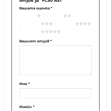
отзив за “FC50 AST”
Вашата оценка
*
1 of 5 stars
2 of 5 stars
3 of 5 stars
4 of 5 stars
5 of 5 stars
Вашият отзив
*
Име
*
Имейл
*