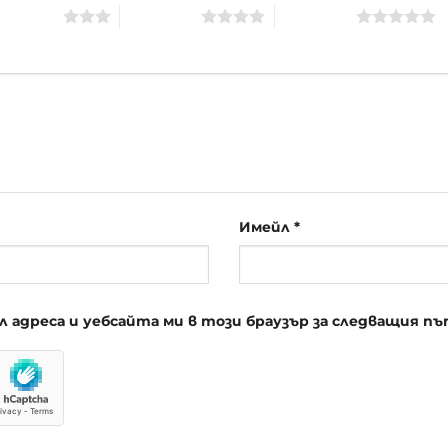
of 5 stars
4 of 5 stars
5 of 5 stars
Имейл
*
йл адреса и уебсайта ми в този браузър за следващия 