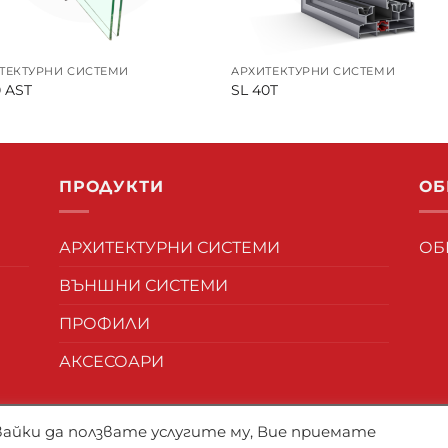
ТЕКТУРНИ СИСТЕМИ
АРХИТЕКТУРНИ СИСТЕМИ
 AST
SL 40T
ПРОДУКТИ
ОБ
АРХИТЕКТУРНИ СИСТЕМИ
ОБ
ВЪНШНИ СИСТЕМИ
ПРОФИЛИ
АКСЕСОАРИ
БЕТА ГЛОБАЛ - алуминиеви профили и материали
авайки да ползвате услугите му, Вие приемате
Изработка на сайт
ХВ ИТ
и
ОПТИМА БИЗНЕС