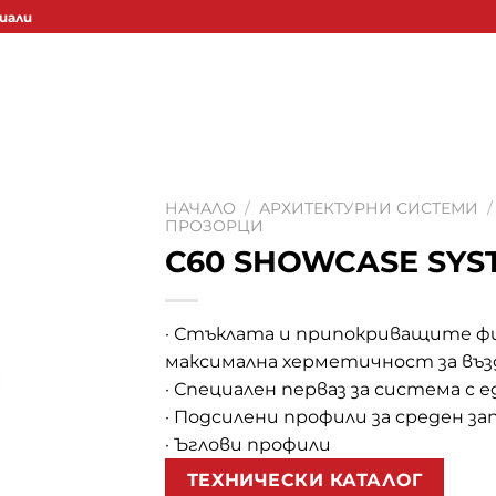
иали
НАЧАЛО
/
АРХИТЕКТУРНИ СИСТЕМИ
/
ПРОЗОРЦИ
C60 SHOWCASE SYS
· Стъклата и припокриващите 
максимална херметичност за възд
· Специален перваз за система с 
· Подсилени профили за среден за
· Ъглови профили
ТЕХНИЧЕСКИ КАТАЛОГ