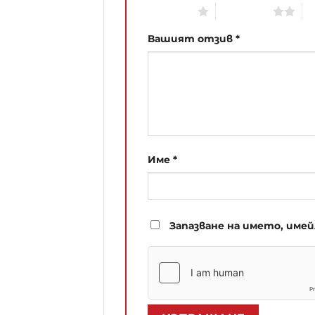
1 of 5 stars
2 of 5 stars
3 
Вашият отзив
*
Име
*
Запазване на името, име