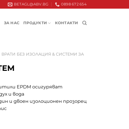
BETAGL@ABV.BG
0898 672 654
ЗА НАС
ПРОДУКТИ
КОНТАКТИ
ВРАТИ БЕЗ ИЗОЛАЦИЯ & СИСТЕМИ ЗА
TEM
фитили EPDM осигуряват
ух и вода
един и двоен изолоционен прозорец
пис