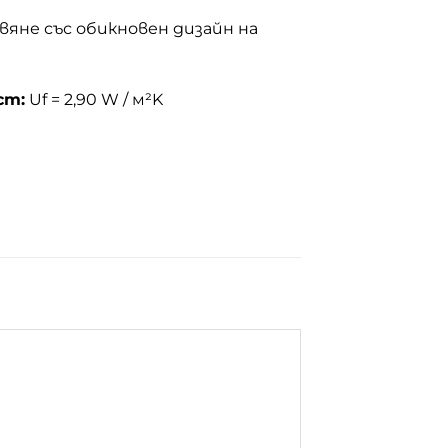
вяне със обикновен дизайн на
ст:
Uf = 2,90 W / м²K