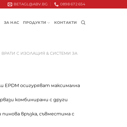
BETAGL@ABV.BG
0898 672 654
ЗА НАС
ПРОДУКТИ
КОНТАКТИ
ВРАТИ С ИЗОЛАЦИЯ & СИСТЕМИ ЗА
и EPDM осигуряват максимална
ервази комбинирани с други
и пинова връзка, съвместима с