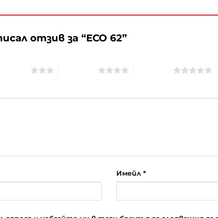
исал отзив за “ECO 62”
of 5 stars
4 of 5 stars
5 of 5 stars
Имейл
*