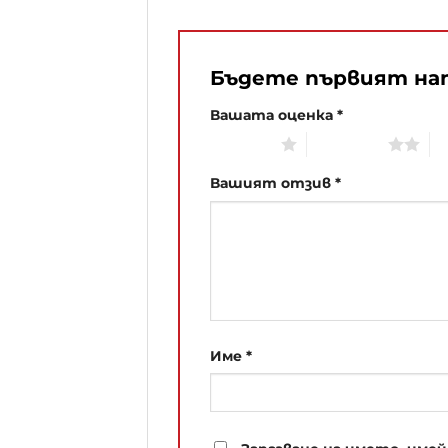
Бъдете първият нап
Вашата оценка
*
1 of 5 stars
2 of 5 stars
3 
Вашият отзив
*
Име
*