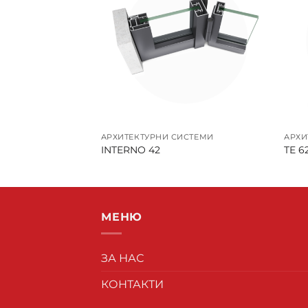
ИСТЕМИ
АРХИТЕКТУРНИ СИСТЕМИ
АРХИ
DE
INTERNO 42
TE 6
МЕНЮ
ЗА НАС
КОНТАКТИ