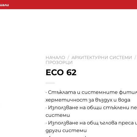
иали
НАЧАЛО
/
АРХИТЕКТУРНИ СИСТЕМИ
/
ПРОЗОРЦИ
ECO 62
· Стъклата и системните фитил
херметичност за въздух и вода
· Използване на общи стъклени п
системи
· Използване на общ ъглова преса 
други системи