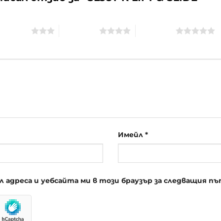
of 5 stars
4 of 5 stars
5 of 5 stars
Имейл
*
йл адреса и уебсайта ми в този браузър за следващия 