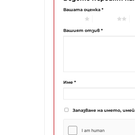
Вашата оценка
*
1 of 5 stars
2 of 5 stars
3 
Вашият отзив
*
Име
*
Запазване на името, име