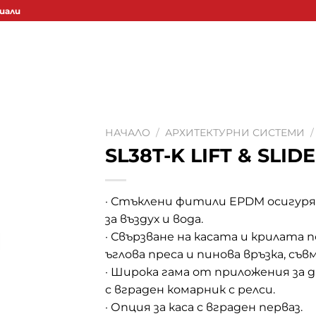
иали
НАЧАЛО
/
АРХИТЕКТУРНИ СИСТЕМИ
/
SL38T-K LIFT & SLIDE
· Стъклени фитили EPDM осигур
за въздух и вода.
· Свързване на касата и крилата п
ъглова преса и пинова връзка, съ
· Широка гама от приложения за д
с вграден комарник с релси.
· Опция за каса с вграден перваз.