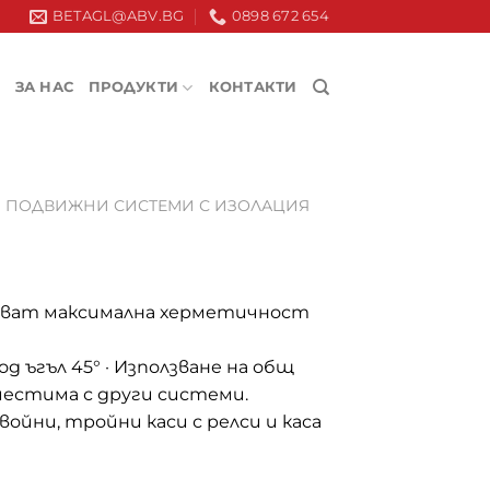
BETAGL@ABV.BG
0898 672 654
ЗА НАС
ПРОДУКТИ
КОНТАКТИ
ПОДВИЖНИ СИСТЕМИ С ИЗОЛАЦИЯ
яват максимална херметичност
од ъгъл 45° · Използване на общ
вместима с други системи.
войни, тройни каси с релси и каса